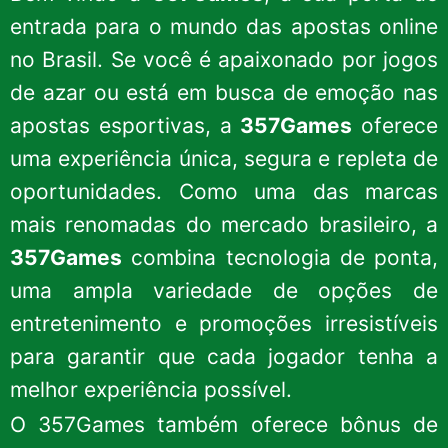
entrada para o mundo das apostas online
no Brasil. Se você é apaixonado por jogos
de azar ou está em busca de emoção nas
apostas esportivas, a
357Games
oferece
uma experiência única, segura e repleta de
oportunidades. Como uma das marcas
mais renomadas do mercado brasileiro, a
357Games
combina tecnologia de ponta,
uma ampla variedade de opções de
entretenimento e promoções irresistíveis
para garantir que cada jogador tenha a
melhor experiência possível.
O 357Games também oferece bônus de