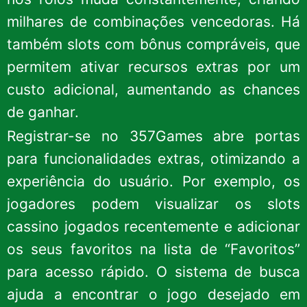
milhares de combinações vencedoras. Há
também slots com bônus compráveis, que
permitem ativar recursos extras por um
custo adicional, aumentando as chances
de ganhar.
Registrar-se no 357Games abre portas
para funcionalidades extras, otimizando a
experiência do usuário. Por exemplo, os
jogadores podem visualizar os slots
cassino jogados recentemente e adicionar
os seus favoritos na lista de “Favoritos”
para acesso rápido. O sistema de busca
ajuda a encontrar o jogo desejado em