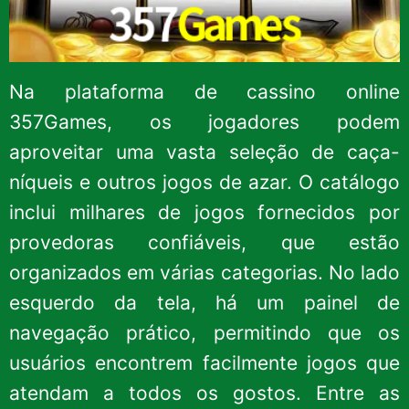
Na plataforma de cassino online
357Games, os jogadores podem
aproveitar uma vasta seleção de caça-
níqueis e outros jogos de azar. O catálogo
inclui milhares de jogos fornecidos por
provedoras confiáveis, que estão
organizados em várias categorias. No lado
esquerdo da tela, há um painel de
navegação prático, permitindo que os
usuários encontrem facilmente jogos que
atendam a todos os gostos. Entre as